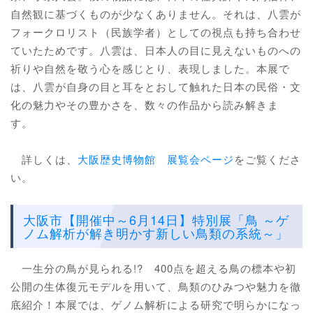
自然観に基づくものが少なくありません。それは、八雲が
フォークロリスト（民族学者）としての視点も持ち合わせ
ていたためです。八雲は、日本人の目に見えないものへの
祈りや自然を敬う心を感じとり、表現しました。本展で
は、八雲が自身の目と耳をとおして触れた日本の民俗・文
化の魅力やその豊かさを、数々の作品から読み解きま
す。
詳しくは、
大阪歴史博物館 展覧会ページ
をご覧くださ
い。
大阪市【開催中～6月14日】特別展「鳥 ～ゲ
ノム解析が解き明かす新しい鳥類の系統～」
一生分の鳥が見られる!? 400点を超える鳥の標本や初
公開の生体復元モデルを⽤いて、鳥類のひみつや魅力を徹
底紹介！本展では、ゲノム解析による研究で明らかになっ