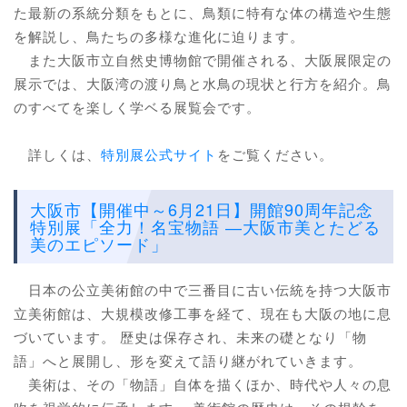
た最新の系統分類をもとに、鳥類に特有な体の構造や生態
を解説し、鳥たちの多様な進化に迫ります。
また大阪市立自然史博物館で開催される、大阪展限定の
展示では、大阪湾の渡り鳥と水鳥の現状と行方を紹介。鳥
のすべてを楽しく学ベる展覧会です。
詳しくは、
特別展公式サイト
をご覧ください。
大阪市【開催中～6月21日】開館90周年記念
特別展「全力！名宝物語 ―大阪市美とたどる
美のエピソード」
日本の公立美術館の中で三番目に古い伝統を持つ大阪市
立美術館は、大規模改修工事を経て、現在も大阪の地に息
づいています。 歴史は保存され、未来の礎となり「物
語」へと展開し、形を変えて語り継がれていきます。
美術は、その「物語」自体を描くほか、時代や人々の息