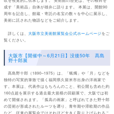
吹を視覚的に伝承します。 美術館の歴史は、その根幹を
成す「美術品」自体が雄弁に語ります。 本展は、開館90
周年を記念し、館蔵・寄託の名宝の数々を中心に展示し、
美術に託された物語などをご紹介します。
詳しくは、
大阪市立美術館展覧会公式ホームページ
をご
覧ください。
大阪市【開催中～6月21日】没後50年 髙島
野十郎展
髙島野十郎（1890–1975）は、「蝋燭」や「月」などを
独特の写実的筆致で描く福岡県久留米市出身の洋画家で
す。本展は、代表作はもちろんのこと、初公開も含めた約
160点超を展示する過去最大規模の回顧展で、大阪では初
めて開催されます。「孤高の画家」と呼ばれてきた野十郎
の芸術が形成されたルーツを遡り、青年期や滞欧期の作品
など、従来の展覧会ではそれほど大きく取り上げられるこ