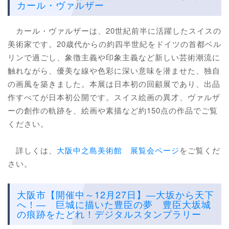
カール・ヴァルザー
カール・ヴァルザーは、20世紀前半に活躍したスイスの
美術家です。20歳代からの約四半世紀をドイツの首都ベル
リンで過ごし、象徴主義や印象主義など新しい芸術潮流に
触れながら、優美な線や色彩に深い意味を潜ませた、独自
の画風を築きました。本展は日本初の回顧展であり、出品
作すべてが日本初公開です。スイス絵画の異才、ヴァルザ
ーの創作の軌跡を、絵画や素描など約150点の作品でご覧
ください。
詳しくは、
大阪中之島美術館 展覧会ページ
をご覧くだ
さい。
大阪市【開催中～12月27日】―大坂から天下
へ！― 巨城に描いた豊臣の夢 豊臣大坂城
の痕跡をたどれ！デジタルスタンプラリー