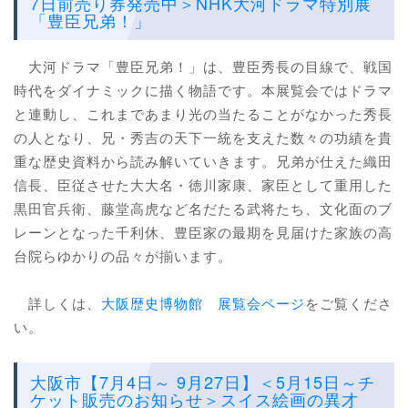
7日前売り券発売中＞NHK大河ドラマ特別展
「豊臣兄弟！」
大河ドラマ「豊臣兄弟！」は、豊臣秀長の目線で、戦国
時代をダイナミックに描く物語です。本展覧会ではドラマ
と連動し、これまであまり光の当たることがなかった秀長
の人となり、兄・秀吉の天下一統を支えた数々の功績を貴
重な歴史資料から読み解いていきます。兄弟が仕えた織田
信長、臣従させた大大名・徳川家康、家臣として重用した
黒田官兵衛、藤堂高虎など名だたる武将たち、文化面のブ
レーンとなった千利休、豊臣家の最期を見届けた家族の高
台院らゆかりの品々が揃います。
詳しくは、
大阪歴史博物館 展覧会ページ
をご覧くださ
い。
大阪市【7月4日～ 9月27日】＜5月15日～チ
ケット販売のお知らせ＞スイス絵画の異才