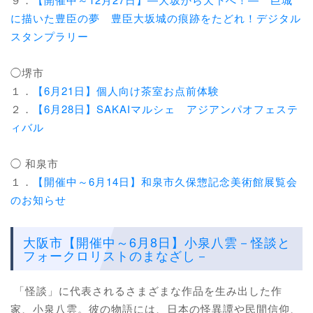
に描いた豊臣の夢 豊臣大坂城の痕跡をたどれ！デジタル
スタンプラリー
◯堺市
１．
【6月21日】個人向け茶室お点前体験
２．
【6月28日】SAKAIマルシェ アジアンパオフェステ
ィバル
◯ 和泉市
１．
【開催中～6月14日】和泉市久保惣記念美術館展覧会
のお知らせ
大阪市【開催中～6月8日】小泉八雲－怪談と
フォークロリストのまなざし－
「怪談」に代表されるさまざまな作品を生み出した作
家、小泉八雲。彼の物語には、日本の怪異譚や民間信仰、