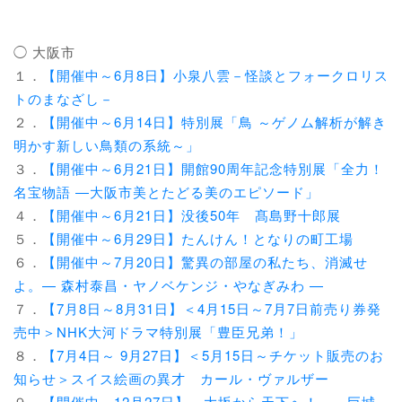
◯ 大阪市
１．
【開催中～6月8日】小泉八雲－怪談とフォークロリス
トのまなざし－
２．
【開催中～6月14日】特別展「鳥 ～ゲノム解析が解き
明かす新しい鳥類の系統～」
３．
【開催中～6月21日】開館90周年記念特別展「全力！
名宝物語 ―大阪市美とたどる美のエピソード」
４．
【開催中～6月21日】没後50年 髙島野十郎展
５．
【開催中～6月29日】たんけん！となりの町工場
６．
【開催中～7月20日】驚異の部屋の私たち、消滅せ
よ。— 森村泰昌・ヤノベケンジ・やなぎみわ —
７．
【7月8日～8月31日】＜4月15日～7月7日前売り券発
売中＞NHK大河ドラマ特別展「豊臣兄弟！」
８．
【7月4日～ 9月27日】＜5月15日～チケット販売のお
知らせ＞スイス絵画の異才 カール・ヴァルザー
９．
【開催中～12月27日】―大坂から天下へ！― 巨城