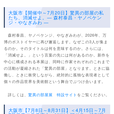
大阪市【開催中～7月20日】驚異の部屋の私
たち、消滅せよ。— 森村泰昌・ヤノベケン
ジ・やなぎみわ —
森村泰昌、ヤノベケンジ、やなぎみわが、2026年、万
博のポストイヤーに再び邂逅します。なぜこの3人が集ま
るのか。そのタイトルは何を意味するのか。さらには、
「消滅せよ。」という言葉の先には何があるのか。新作を
中心に構成される本展は、同時に作家それぞれのこれまで
の活動が凝縮された「驚異の部屋」となります。ときに協
働し、ときに衝突しながら、絶対的に孤独な表現者として
個々の作品世界を美術館という舞台でぶつけ合います。
詳しくは、
驚異の部屋展 特設サイト
をご覧ください。
大阪市【7月8日～8月31日】＜4月15日～7月