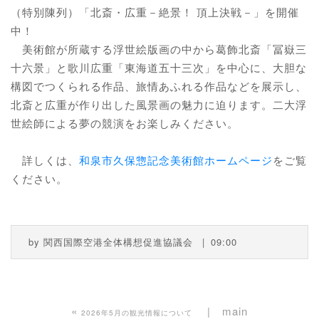
（特別陳列）「北斎・広重－絶景！ 頂上決戦－」を開催
中！
美術館が所蔵する浮世絵版画の中から葛飾北斎「冨嶽三
十六景」と歌川広重「東海道五十三次」を中心に、大胆な
構図でつくられる作品、旅情あふれる作品などを展示し、
北斎と広重が作り出した風景画の魅力に迫ります。二大浮
世絵師による夢の競演をお楽しみください。
詳しくは、
和泉市久保惣記念美術館ホームページ
をご覧
ください。
by
関西国際空港全体構想促進協議会
09:00
«
main
2026年5月の観光情報について