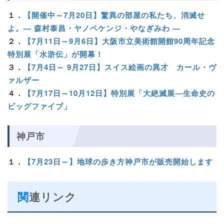
１．
【開催中～7月20日】驚異の部屋の私たち、消滅せ
よ。— 森村泰昌・ヤノベケンジ・やなぎみわ —
２．
【7月11日～9月6日】大阪市立美術館開館90周年記念
特別展「水滸伝」が開幕！
３．
【7月4日～ 9月27日】スイス絵画の異才 カール・ヴ
ァルザー
４．
【7月17日～10月12日】特別展「大絶滅展―生命史の
ビッグファイブ」
神戸市
１．
【7月23日～】地球の歩き方神戸市が販売開始します
関連リンク