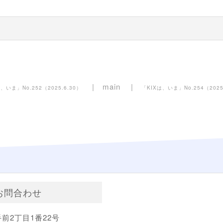
main
、いま」No.252（2025.6.30）
「KIXは、いま」No.254（2025
お問合わせ
前2丁目1番22号