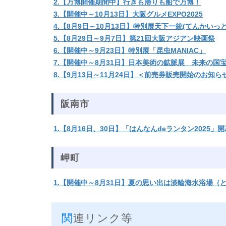
2.【万博開催期間中】行きも帰りも船で万博！
3.【開催中～10月13日】大阪グルメEXPO2025
4.【8月9日～10月13日】特別展天下一統(てんかい
5.【8月29日～9月7日】第21回大阪アジアン映画祭
6.【開催中～9月23日】特別展「昆虫MANIAC」
7.【開催中～8月31日】日本美術の鉱脈展 未来の国
8.【9月13日～11月24日】＜前売券販売開始のお知ら
阪南市
1.【8月16日、30日】「はんなんdeランタン202
岬町
1.【開催中～8月31日】夏の思い出は淡輪海水浴場（
関連リンク等