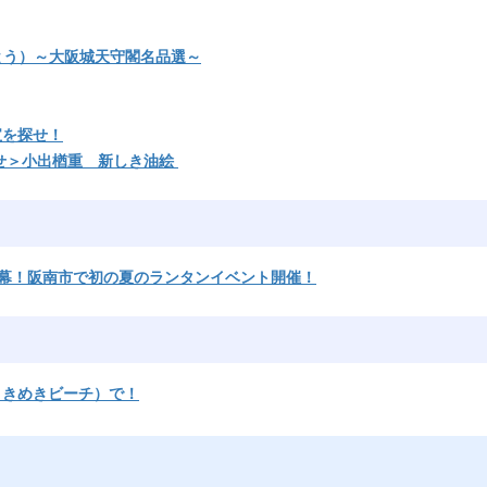
っとう）～大阪城天守閣名品選～
宝を探せ！
せ＞小出楢󠄀重 新しき油絵
5」開幕！阪南市で初の夏のランタンイベント開催！
ときめきビーチ）で！