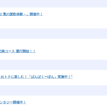
子と寛の渡欧体験－」開催中！
河」紀南コース 運行開始！！
路をおトクに楽しむ！「ばんぱくーぽん」実施中！"
ファンタジー開催中！